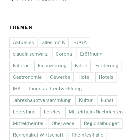
THEMEN
Aktuelles
alles mit K
BUGA
claudia schwarz
Corona
Eröffnung
Fahrrad
Finanzierung
Fähre
Förderung
Gastronomie
Gewerbe
Hotel
Hotels
IHK
Innenstadtentwicklumg
Jahreshauptversammlung
Kultur
kunst
Leerstand
Loreley
Mittelrhein-Nachrichten
Mittelrheintal
Oberwesel
Regionalbudget
Regionalrat Wirtschaft
Rheinfeslhalle