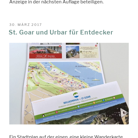
Anzeige in der nächsten Auflage beteiligen.
VERÖFFENTLICHT
30. MÄRZ 2017
AM
St. Goar und Urbar für Entdecker
Ein Stadtplan auf der einen, eine kleine Wanderkarte