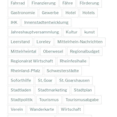
Fahrrad
Finanzierung
Fähre
Förderung
Gastronomie
Gewerbe
Hotel
Hotels
IHK
Innenstadtentwicklumg
Jahreshauptversammlung
Kultur
kunst
Leerstand
Loreley
Mittelrhein-Nachrichten
Mittelrheintal
Oberwesel
Regionalbudget
Regionalrat Wirtschaft
Rheinfeslhalle
Rheinland-Pfalz
Schwesterstädte
Soforthilfe
St. Goar
St. Goarshausen
Stadtladen
Stadtmarketing
Stadtplan
Stadtpolitik
Tourismus
Tourismusabgabe
Verein
Wanderkarte
Wirtschaft