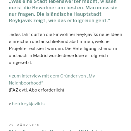
„Was eine Stadt lebenswerter macht, wissen
meist die Bewohner am besten. Man muss sie
nur fragen. Die isländische Hauptstadt
Reykjavík zeigt, wie das erfolgreich geht.“
Jedes Jahr dürfen die Einwohner Reykjavíks neue Ideen
einreichen und anschließend abstimmen, welche
Projekte realisiert werden. Die Beteiligung ist enorm
und auch in Madrid wurde diese Idee erfolgreich
umgesetzt.
> zum Interview mit dem Gründer von „My
Neighboorhood“
(FAZ evtl. Abo erforderlich)
>
betrireykjavik.is
VERÖFFENTLICHT
22. MÄRZ 2018
AM