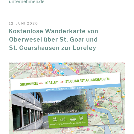
unternehmen.de
VERÖFFENTLICHT
12. JUNI 2020
AM
Kostenlose Wanderkarte von
Oberwesel über St. Goar und
St. Goarshausen zur Loreley