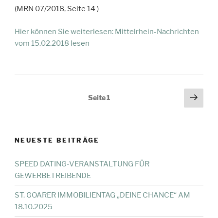
(MRN 07/2018, Seite 14 )
Hier können Sie weiterlesen: Mittelrhein-Nachrichten
vom 15.02.2018 lesen
Seitennummerierung
Näch
Seite
1
Seit
der
Beiträge
NEUESTE BEITRÄGE
SPEED DATING-VERANSTALTUNG FÜR
GEWERBETREIBENDE
ST. GOARER IMMOBILIENTAG „DEINE CHANCE“ AM
18.10.2025