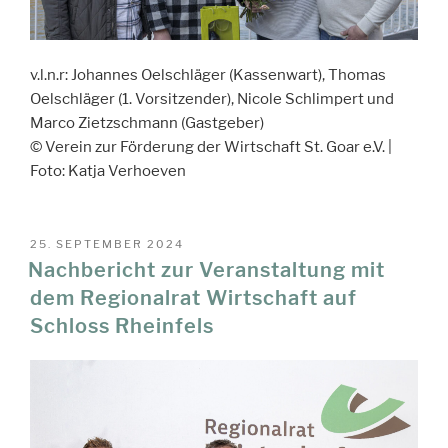
v.l.n.r: Johannes Oelschläger (Kassenwart), Thomas
Oelschläger (1. Vorsitzender), Nicole Schlimpert und
Marco Zietzschmann (Gastgeber)
© Verein zur Förderung der Wirtschaft St. Goar e.V. |
Foto: Katja Verhoeven
VERÖFFENTLICHT
25. SEPTEMBER 2024
AM
Nachbericht zur Veranstaltung mit
dem Regionalrat Wirtschaft auf
Schloss Rheinfels