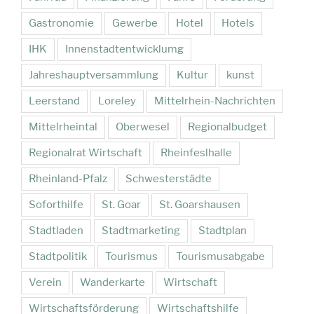
Gastronomie
Gewerbe
Hotel
Hotels
IHK
Innenstadtentwicklumg
Jahreshauptversammlung
Kultur
kunst
Leerstand
Loreley
Mittelrhein-Nachrichten
Mittelrheintal
Oberwesel
Regionalbudget
Regionalrat Wirtschaft
Rheinfeslhalle
Rheinland-Pfalz
Schwesterstädte
Soforthilfe
St. Goar
St. Goarshausen
Stadtladen
Stadtmarketing
Stadtplan
Stadtpolitik
Tourismus
Tourismusabgabe
Verein
Wanderkarte
Wirtschaft
Wirtschaftsförderung
Wirtschaftshilfe