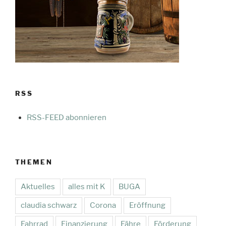
RSS
RSS-FEED abonnieren
THEMEN
Aktuelles
alles mit K
BUGA
claudia schwarz
Corona
Eröffnung
Fahrrad
Finanzierung
Fähre
Förderung