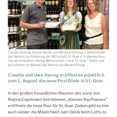
Claudia Döhring, Kassenwartin und Michael Döhring, 1. Vorsitzender
des Vereins zur Förderung der Wirtschaft St. Goar e. V. überreichten
Claudia Eulenborn-Hering (Mitte) einen „I love St. Goar”-Teddy und
gratulierten im Namen des Vereins zur Neueröffnung
Claudia und Uwe Hering eröffneten pünktlich
zum 1. August die neue Postfiliale in St. Goar.
In den großen freundlichen Räumen des zuvor von
Regina Engelmann betriebenen „Kleinen Kaufhauses“
eröffnete die neue Post für St. Goar. Zudem gibt es hier
auch wieder die Möglichkeit, sein Glück beim Lotto zu