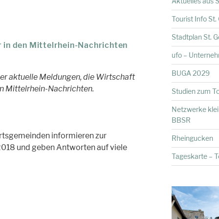
Aktuelles aus S
Tourist Info St
Stadtplan St. 
r in den Mittelrhein-Nachrichten
ufo – Unterne
BUGA 2029
er aktuelle Meldungen, die Wirtschaft
en Mittelrhein-Nachrichten.
Studien zum To
Netzwerke kle
BBSR
Ortsgemeinden informieren zur
Rheingucken
2018 und geben Antworten auf viele
Tageskarte – To