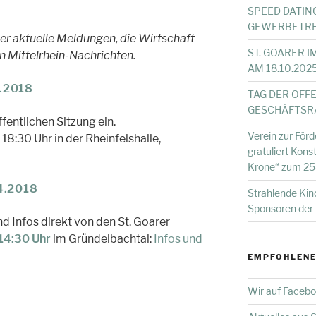
SPEED DATIN
GEWERBETRE
er aktuelle Meldungen, die Wirtschaft
ST. GOARER 
en Mittelrhein-Nachrichten.
AM 18.10.202
3.2018
TAG DER OFF
GESCHÄFTSRÄU
ffentlichen Sitzung ein.
Verein zur Förd
8:30 Uhr in der Rheinfelshalle,
gratuliert Kon
Krone“ zum 25-
04.2018
Strahlende Kind
Sponsoren der 
 Infos direkt von den St. Goarer
14:30 Uhr
im Gründelbachtal:
Infos und
EMPFOHLENE
Wir auf Faceb