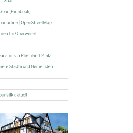
t. Goar
. Goar (Facebook)
Goar online | OpenStreetMap
hmen für Oberwesel
urismus in Rheinland-Pfalz
inere Städte und Gemeinden –
uristik aktuell