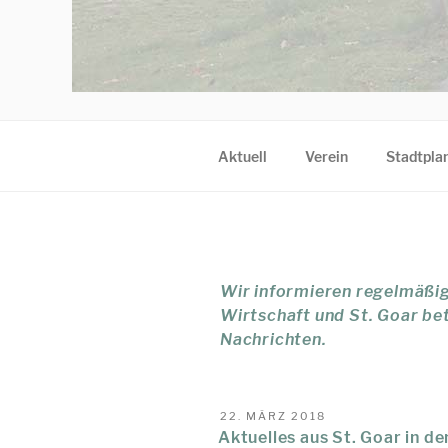
Aktuell
Verein
Stadtplan
Wir informieren regelmäßig
Wirtschaft und St. Goar bet
Nachrichten.
VERÖFFENTLICHT
22. MÄRZ 2018
AM
Aktuelles aus St. Goar in d