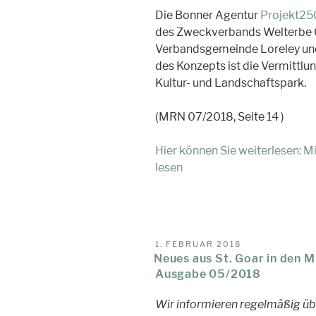
Die Bonner Agentur
Projekt2
des Zweckverbands Welterbe Ob
Verbandsgemeinde Loreley und 
des Konzepts ist die Vermittlu
Kultur- und Landschaftspark.
(MRN 07/2018, Seite 14 )
Hier können Sie weiterlesen: 
lesen
VERÖFFENTLICHT
1. FEBRUAR 2018
AM
Neues aus St. Goar in den M
Ausgabe 05/2018
Wir informieren regelmäßig üb