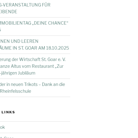
G-VERANSTALTUNG FÜR
IBENDE
IMMOBILIENTAG „DEINE CHANCE“
5
ENEN UND LEEREN
ME IN ST. GOAR AM 18.10.2025
erung der Wirtschaft St. Goar e. V.
stanze Altus vom Restaurant „Zur
jährigen Jubiläum
er in neuen Trikots – Dank an die
Rheinfelsschule
 LINKS
ook