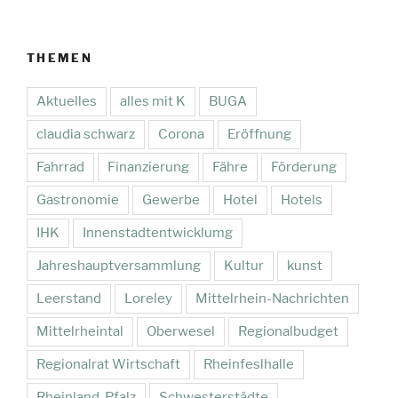
THEMEN
Aktuelles
alles mit K
BUGA
claudia schwarz
Corona
Eröffnung
Fahrrad
Finanzierung
Fähre
Förderung
Gastronomie
Gewerbe
Hotel
Hotels
IHK
Innenstadtentwicklumg
Jahreshauptversammlung
Kultur
kunst
Leerstand
Loreley
Mittelrhein-Nachrichten
Mittelrheintal
Oberwesel
Regionalbudget
Regionalrat Wirtschaft
Rheinfeslhalle
Rheinland-Pfalz
Schwesterstädte