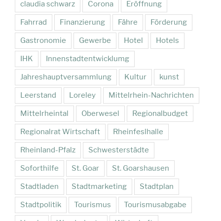
claudia schwarz
Corona
Eröffnung
Fahrrad
Finanzierung
Fähre
Förderung
Gastronomie
Gewerbe
Hotel
Hotels
IHK
Innenstadtentwicklumg
Jahreshauptversammlung
Kultur
kunst
Leerstand
Loreley
Mittelrhein-Nachrichten
Mittelrheintal
Oberwesel
Regionalbudget
Regionalrat Wirtschaft
Rheinfeslhalle
Rheinland-Pfalz
Schwesterstädte
Soforthilfe
St. Goar
St. Goarshausen
Stadtladen
Stadtmarketing
Stadtplan
Stadtpolitik
Tourismus
Tourismusabgabe