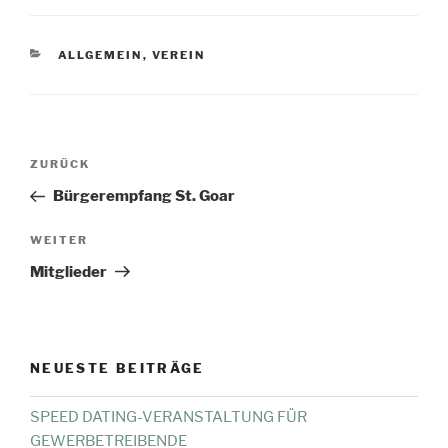
KATEGORIEN
ALLGEMEIN
,
VEREIN
Beitragsnavigation
Vorheriger
ZURÜCK
Beitrag
Bürgerempfang St. Goar
Nächster
WEITER
Beitrag
Mitglieder
NEUESTE BEITRÄGE
SPEED DATING-VERANSTALTUNG FÜR
GEWERBETREIBENDE