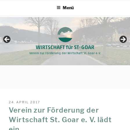
Zum
Menü
Inhalt
springen
VERÖFFENTLICHT
24. APRIL 2017
AM
Verein zur Förderung der
Wirtschaft St. Goar e. V. lädt
ein