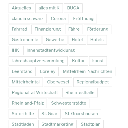
Aktuelles
alles mit K
BUGA
claudia schwarz
Corona
Eröffnung
Fahrrad
Finanzierung
Fähre
Förderung
Gastronomie
Gewerbe
Hotel
Hotels
IHK
Innenstadtentwicklumg
Jahreshauptversammlung
Kultur
kunst
Leerstand
Loreley
Mittelrhein-Nachrichten
Mittelrheintal
Oberwesel
Regionalbudget
Regionalrat Wirtschaft
Rheinfeslhalle
Rheinland-Pfalz
Schwesterstädte
Soforthilfe
St. Goar
St. Goarshausen
Stadtladen
Stadtmarketing
Stadtplan