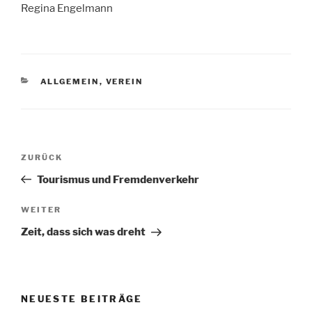
Regina Engelmann
KATEGORIEN
ALLGEMEIN
,
VEREIN
Beitragsnavigation
Vorheriger
ZURÜCK
Beitrag
Tourismus und Fremdenverkehr
Nächster
WEITER
Beitrag
Zeit, dass sich was dreht
NEUESTE BEITRÄGE