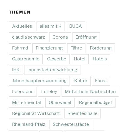
THEMEN
Aktuelles
alles mit K
BUGA
claudia schwarz
Corona
Eröffnung
Fahrrad
Finanzierung
Fähre
Förderung
Gastronomie
Gewerbe
Hotel
Hotels
IHK
Innenstadtentwicklumg
Jahreshauptversammlung
Kultur
kunst
Leerstand
Loreley
Mittelrhein-Nachrichten
Mittelrheintal
Oberwesel
Regionalbudget
Regionalrat Wirtschaft
Rheinfeslhalle
Rheinland-Pfalz
Schwesterstädte