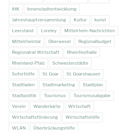
IHK
Innenstadtentwicklumg
Jahreshauptversammlung
Kultur
kunst
Leerstand
Loreley
Mittelrhein-Nachrichten
Mittelrheintal
Oberwesel
Regionalbudget
Regionalrat Wirtschaft
Rheinfeslhalle
Rheinland-Pfalz
Schwesterstädte
Soforthilfe
St. Goar
St. Goarshausen
Stadtladen
Stadtmarketing
Stadtplan
Stadtpolitik
Tourismus
Tourismusabgabe
Verein
Wanderkarte
Wirtschaft
Wirtschaftsförderung
Wirtschaftshilfe
WLAN
Überbrückungshilfe