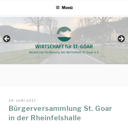
Zum
Menü
Inhalt
springen
VERÖFFENTLICHT
29. JUNI 2017
AM
Bürgerversammlung St. Goar
in der Rheinfelshalle