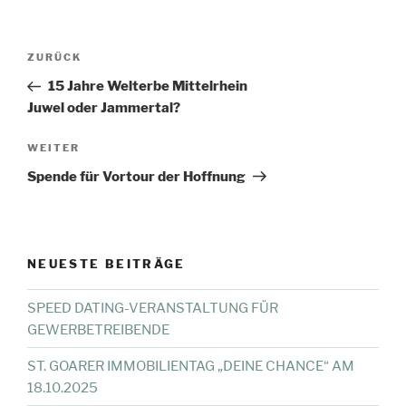
Beitragsnavigation
Vorheriger
ZURÜCK
Beitrag
15 Jahre Welterbe Mittelrhein
Juwel oder Jammertal?
Nächster
WEITER
Beitrag
Spende für Vortour der Hoffnung
NEUESTE BEITRÄGE
SPEED DATING-VERANSTALTUNG FÜR
GEWERBETREIBENDE
ST. GOARER IMMOBILIENTAG „DEINE CHANCE“ AM
18.10.2025