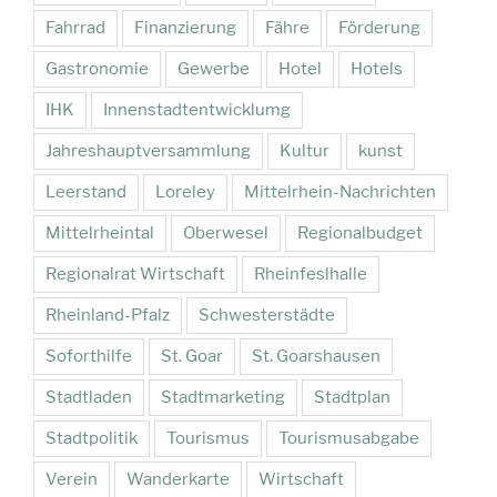
Fahrrad
Finanzierung
Fähre
Förderung
Gastronomie
Gewerbe
Hotel
Hotels
IHK
Innenstadtentwicklumg
Jahreshauptversammlung
Kultur
kunst
Leerstand
Loreley
Mittelrhein-Nachrichten
Mittelrheintal
Oberwesel
Regionalbudget
Regionalrat Wirtschaft
Rheinfeslhalle
Rheinland-Pfalz
Schwesterstädte
Soforthilfe
St. Goar
St. Goarshausen
Stadtladen
Stadtmarketing
Stadtplan
Stadtpolitik
Tourismus
Tourismusabgabe
Verein
Wanderkarte
Wirtschaft