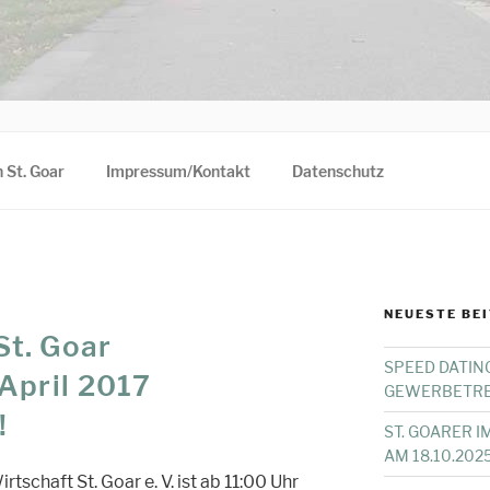
 St. Goar
Impressum/Kontakt
Datenschutz
NEUESTE BE
t. Goar
SPEED DATIN
April 2017
GEWERBETRE
!
ST. GOARER 
AM 18.10.202
tschaft St. Goar e. V. ist ab 11:00 Uhr