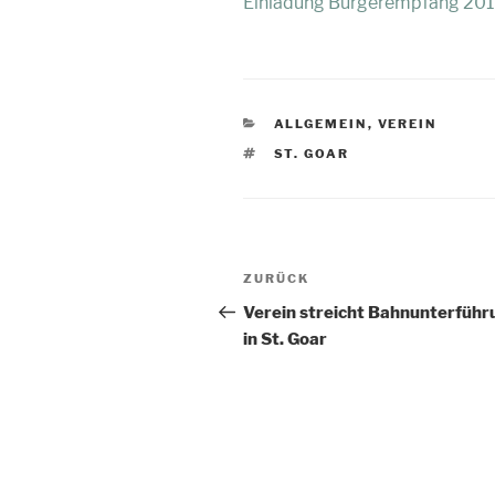
Einladung Bürgerempfang 20
KATEGORIEN
ALLGEMEIN
,
VEREIN
SCHLAGWÖRTER
ST. GOAR
Beitragsnavigation
Vorheriger
ZURÜCK
Beitrag
Verein streicht Bahnunterführ
in St. Goar