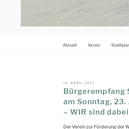
Aktuell
Verein
Stadtplan
VERÖFFENTLICHT
10. APRIL 2017
AM
Bürgerempfang S
am Sonntag, 23. 
– WIR sind dabei
Der Verein zur Förderung der Wir