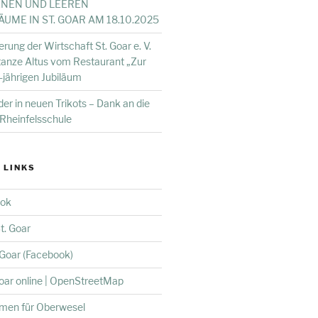
ENEN UND LEEREN
ME IN ST. GOAR AM 18.10.2025
erung der Wirtschaft St. Goar e. V.
stanze Altus vom Restaurant „Zur
jährigen Jubiläum
er in neuen Trikots – Dank an die
Rheinfelsschule
 LINKS
ook
t. Goar
. Goar (Facebook)
Goar online | OpenStreetMap
hmen für Oberwesel