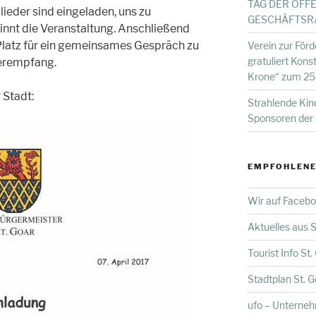
TAG DER OFF
glieder sind eingeladen, uns zu
GESCHÄFTSRÄU
innt die Veranstaltung. Anschließend
Platz für ein gemeinsames Gespräch zu
Verein zur Förd
gratuliert Kon
erempfang.
Krone“ zum 25-
 Stadt:
Strahlende Kind
Sponsoren der 
EMPFOHLENE
Wir auf Faceb
Aktuelles aus S
Tourist Info St
Stadtplan St. 
ufo – Unterne