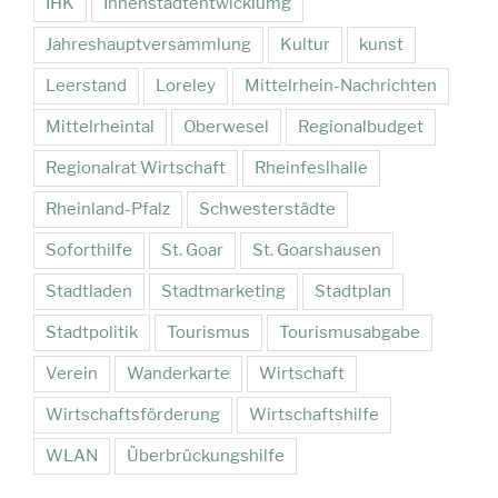
IHK
Innenstadtentwicklumg
Jahreshauptversammlung
Kultur
kunst
Leerstand
Loreley
Mittelrhein-Nachrichten
Mittelrheintal
Oberwesel
Regionalbudget
Regionalrat Wirtschaft
Rheinfeslhalle
Rheinland-Pfalz
Schwesterstädte
Soforthilfe
St. Goar
St. Goarshausen
Stadtladen
Stadtmarketing
Stadtplan
Stadtpolitik
Tourismus
Tourismusabgabe
Verein
Wanderkarte
Wirtschaft
Wirtschaftsförderung
Wirtschaftshilfe
WLAN
Überbrückungshilfe