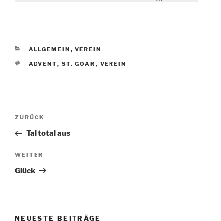
KATEGORIEN
ALLGEMEIN
,
VEREIN
SCHLAGWÖRTER
ADVENT
,
ST. GOAR
,
VEREIN
Beitragsnavigation
Vorheriger
ZURÜCK
Beitrag
Tal total aus
Nächster
WEITER
Beitrag
Glück
NEUESTE BEITRÄGE