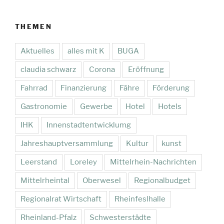
THEMEN
Aktuelles
alles mit K
BUGA
claudia schwarz
Corona
Eröffnung
Fahrrad
Finanzierung
Fähre
Förderung
Gastronomie
Gewerbe
Hotel
Hotels
IHK
Innenstadtentwicklumg
Jahreshauptversammlung
Kultur
kunst
Leerstand
Loreley
Mittelrhein-Nachrichten
Mittelrheintal
Oberwesel
Regionalbudget
Regionalrat Wirtschaft
Rheinfeslhalle
Rheinland-Pfalz
Schwesterstädte