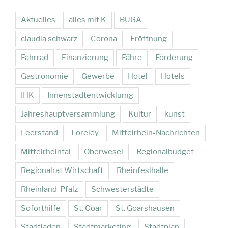
Aktuelles
alles mit K
BUGA
claudia schwarz
Corona
Eröffnung
Fahrrad
Finanzierung
Fähre
Förderung
Gastronomie
Gewerbe
Hotel
Hotels
IHK
Innenstadtentwicklumg
Jahreshauptversammlung
Kultur
kunst
Leerstand
Loreley
Mittelrhein-Nachrichten
Mittelrheintal
Oberwesel
Regionalbudget
Regionalrat Wirtschaft
Rheinfeslhalle
Rheinland-Pfalz
Schwesterstädte
Soforthilfe
St. Goar
St. Goarshausen
Stadtladen
Stadtmarketing
Stadtplan